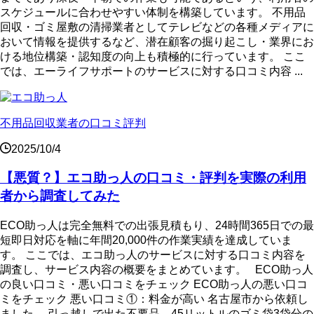
スケジュールに合わせやすい体制を構築しています。 不用品
回収・ゴミ屋敷の清掃業者としてテレビなどの各種メディアに
おいて情報を提供するなど、潜在顧客の掘り起こし・業界にお
ける地位構築・認知度の向上も積極的に行っています。 ここ
では、エーライフサポートのサービスに対する口コミ内容 ...
不用品回収業者の口コミ評判
2025/10/4
【悪質？】エコ助っ人の口コミ・評判を実際の利用
者から調査してみた
ECO助っ人は完全無料での出張見積もり、24時間365日での最
短即日対応を軸に年間20,000件の作業実績を達成していま
す。 ここでは、エコ助っ人のサービスに対する口コミ内容を
調査し、サービス内容の概要をまとめています。 ECO助っ人
の良い口コミ・悪い口コミをチェック ECO助っ人の悪い口コ
ミをチェック 悪い口コミ①：料金が高い 名古屋市から依頼し
ました。 引っ越しで出た不要品、45リットルのゴミ袋3袋分の